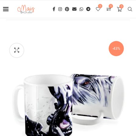
0
0
0
-43%