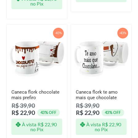
no Pix
-43%
-43%
Caneca flork chocolate
Caneca flork te amo
mais prefiro
mais que chocolate
R$
39,90
R$
39,90
R$
22,90
R$
22,90
43% OFF
43% OFF
À vista
R$
22,90
À vista
R$
22,90
no Pix
no Pix