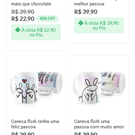
mais que chocolate
melhor pascoa
R$
39,90
R$
39,90
R$
22,90
43% OFF
À vista
R$
39,90
no Pix
À vista
R$
22,90
no Pix
Caneca flork tenha uma
Caneca flork uma
feliz pascoa
pascoa com muito amor
R$
39,90
R$
39,90