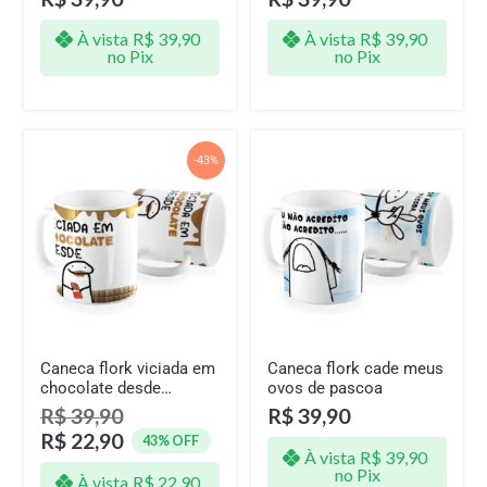
À vista
R$
39,90
À vista
R$
39,90
no Pix
no Pix
-43%
Caneca flork viciada em
Caneca flork cade meus
chocolate desde…
ovos de pascoa
R$
39,90
R$
39,90
R$
22,90
43% OFF
À vista
R$
39,90
no Pix
À vista
R$
22,90