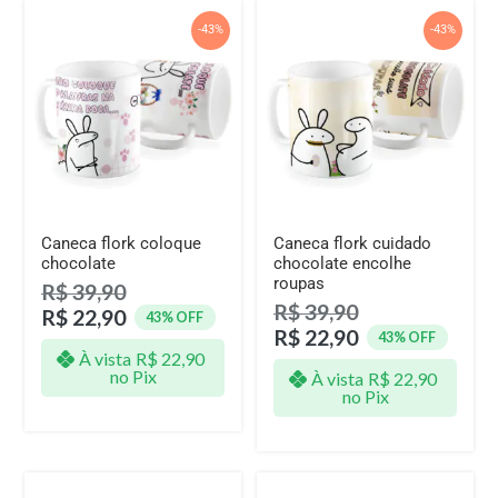
-43%
-43%
Caneca flork coloque
Caneca flork cuidado
chocolate
chocolate encolhe
roupas
R$
39,90
R$
39,90
R$
22,90
43% OFF
R$
22,90
43% OFF
À vista
R$
22,90
no Pix
À vista
R$
22,90
no Pix