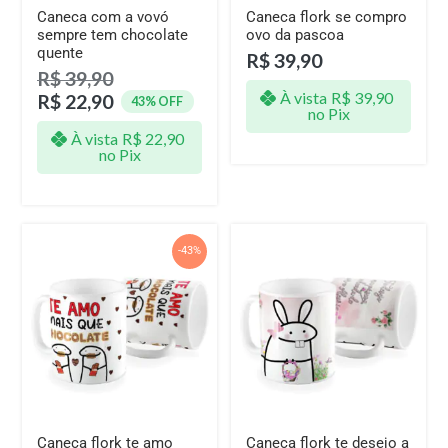
Caneca com a vovó
Caneca flork se compro
sempre tem chocolate
ovo da pascoa
quente
R$
39,90
R$
39,90
À vista
R$
39,90
R$
22,90
43% OFF
no Pix
À vista
R$
22,90
no Pix
-43%
Caneca flork te amo
Caneca flork te desejo a