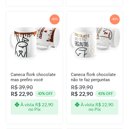
-43%
-43%
Caneca flork chocolate
Caneca flork chocolate
mas prefiro você
não te faz perguntas
R$
39,90
R$
39,90
R$
22,90
R$
22,90
43% OFF
43% OFF
À vista
R$
22,90
À vista
R$
22,90
no Pix
no Pix