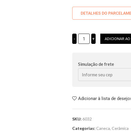
DETALHES DO PARCELAM
-
+
ADICIONAR AO
Simulação de frete
Adicionar à lista de desejo
SKU:
6032
Categorias:
Caneca
,
Cerâmica