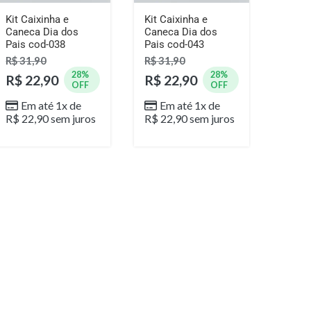
Kit Caixinha e
Kit Caixinha e
Kit Ca
Caneca Dia dos
Caneca Dia dos
Canec
Pais cod-038
Pais cod-043
Pais 
R$
31,90
R$
31,90
R$
31
28%
28%
R$
22,90
R$
22,90
R$
2
OFF
OFF
Em até 1x de
Em até 1x de
Em
R$
22,90
sem juros
R$
22,90
sem juros
R$
22