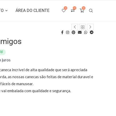
0
0
0
TO
ÁREA DO CLIENTE
amigos
FF
 juros
neca incrível de alta qualidade que será apreciada
orda, as nossas canecas são feitas de material duravel e
 fáceis de manusear.
e vai embalada com qualidade e segurança.