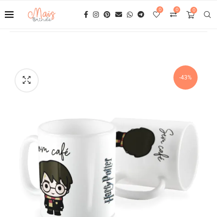
0
0
0
-43%