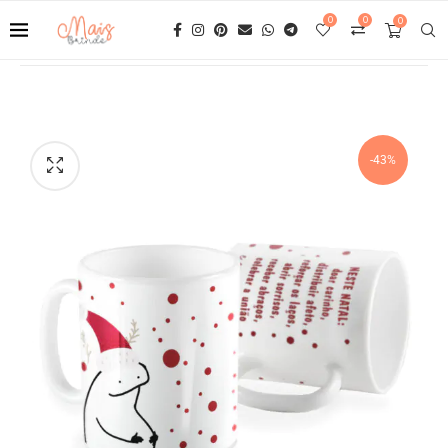
0
0
0
-43%